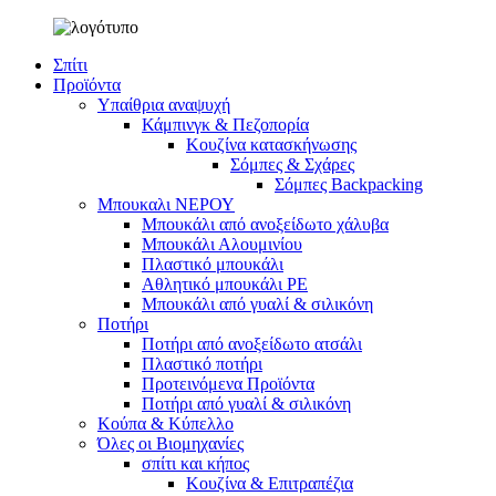
Σπίτι
Προϊόντα
Υπαίθρια αναψυχή
Κάμπινγκ & Πεζοπορία
Κουζίνα κατασκήνωσης
Σόμπες & Σχάρες
Σόμπες Backpacking
Μπουκαλι ΝΕΡΟΥ
Μπουκάλι από ανοξείδωτο χάλυβα
Μπουκάλι Αλουμινίου
Πλαστικό μπουκάλι
Αθλητικό μπουκάλι PE
Μπουκάλι από γυαλί & σιλικόνη
Ποτήρι
Ποτήρι από ανοξείδωτο ατσάλι
Πλαστικό ποτήρι
Προτεινόμενα Προϊόντα
Ποτήρι από γυαλί & σιλικόνη
Κούπα & Κύπελλο
Όλες οι Βιομηχανίες
σπίτι και κήπος
Κουζίνα & Επιτραπέζια