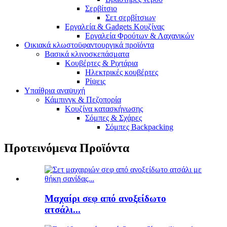
Σερβίτσιο
Σετ σερβίτσιων
Εργαλεία & Gadgets Κουζίνας
Εργαλεία Φρούτων & Λαχανικών
Οικιακά κλωστοϋφαντουργικά προϊόντα
Βασικά κλινοσκεπάσματα
Κουβέρτες & Ριχτάρια
Ηλεκτρικές κουβέρτες
Ρίψεις
Υπαίθρια αναψυχή
Κάμπινγκ & Πεζοπορία
Κουζίνα κατασκήνωσης
Σόμπες & Σχάρες
Σόμπες Backpacking
Προτεινόμενα Προϊόντα
Μαχαίρι σεφ από ανοξείδωτο
ατσάλι...