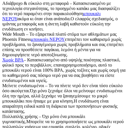
Αδιάβροχο & εύκολο στη μεταφορά – Κατασκευασμένο με
τεχνολογία στεγανότητας, το προηγμένο καπάκι μας διασφαλίζει
ότι το νερό παραμένει στην παρακολούθηση
μπουκαλι
ΝΕΡΟΥ
ακόμα κι όταν είναι ανάποδα.Ο ελαφρύς σχεδιασμός, ο
ιμάντας μεταφοράς και η άνετη λαβή καθιστούν εύκολη την
ενυδάτωση εν κινήσει.
Wide Mouth – Το εξαιρετικά πλατύ στόμα των αθλημάτων μας
Phoenix Fitness
μπουκαλι ΝΕΡΟΥ
επιτρέπει τον καθαρισμό χωρίς
προβλήματα, το ξαναγέμισμα χωρίς προβλήματα και σας επιτρέπει
επίσης να προσθέσετε παγάκια, λεμόνι ή μέντα για να
δημιουργήσετε νερό αποτοξίνωσης.
Χωρίς BPA
– Κατασκευασμένο από υψηλής ποιότητας πλαστικό,
φιλικό προς το περιβάλλον, επαναχρησιμοποιήσιμο, αυτό το
μπουκάλι νερού είναι 100% BPA, χωρίς τοξίνες και χωρίς οσμή για
το καθημερινό σας πόσιμο νερό για να σας βοηθήσει να είστε
ενυδατωμένοι και υγιείς.
Μείνετε ενυδατωμένοι – Το να πίνετε νερό δεν είναι τόσο εύκολο
όσο ακούγεται.Όχι μόνο ξεχνάμε όλοι να μείνουμε ενυδατωμένοι
όλη την ημέρα, αλλά ξεχνάμε να ξαναγεμίσουμε το μικρό
μπουκαλάκι που ήπιαμε με μια κίνηση.Η ενυδάτωση είναι
απαραίτητη ειδικά κατά τη διάρκεια των προπονήσεων φυσικής
κατάστασης.
Πολλαπλής χρήσης – Όχι μόνο ένα μπουκάλι
γυμναστικής.Μπορείτε να το χρησιμοποιήσετε ως μπουκάλι νερού
πολλαπλών χρήσεων για εργασία, σχολείο, κολέγιο, οδικές