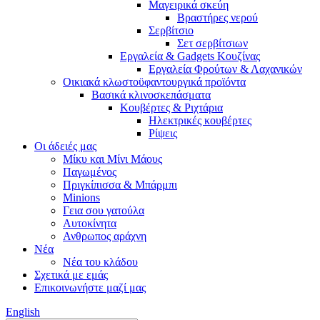
Μαγειρικά σκεύη
Βραστήρες νερού
Σερβίτσιο
Σετ σερβίτσιων
Εργαλεία & Gadgets Κουζίνας
Εργαλεία Φρούτων & Λαχανικών
Οικιακά κλωστοϋφαντουργικά προϊόντα
Βασικά κλινοσκεπάσματα
Κουβέρτες & Ριχτάρια
Ηλεκτρικές κουβέρτες
Ρίψεις
Οι άδειές μας
Μίκυ και Μίνι Μάους
Παγωμένος
Πριγκίπισσα & Μπάρμπι
Minions
Γεια σου γατούλα
Αυτοκίνητα
Ανθρωπος αράχνη
Νέα
Νέα του κλάδου
Σχετικά με εμάς
Επικοινωνήστε μαζί μας
English