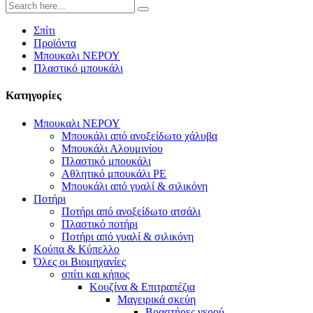
Σπίτι
Προϊόντα
Μπουκαλι ΝΕΡΟΥ
Πλαστικό μπουκάλι
Κατηγορίες
Μπουκαλι ΝΕΡΟΥ
Μπουκάλι από ανοξείδωτο χάλυβα
Μπουκάλι Αλουμινίου
Πλαστικό μπουκάλι
Αθλητικό μπουκάλι PE
Μπουκάλι από γυαλί & σιλικόνη
Ποτήρι
Ποτήρι από ανοξείδωτο ατσάλι
Πλαστικό ποτήρι
Ποτήρι από γυαλί & σιλικόνη
Κούπα & Κύπελλο
Όλες οι Βιομηχανίες
σπίτι και κήπος
Κουζίνα & Επιτραπέζια
Μαγειρικά σκεύη
Βραστήρες νερού