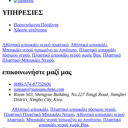
ΥΠΗΡΕΣΙΕΣ
Προτεινόμενα Προϊόντα
Χάρτης ιστότοπου
Αθλητικό μπουκάλι νερού πλαστικό
,
Αθλητικό μπουκάλι
,
Μπουκάλι νερού τυπωμένο με λογότυπο
,
Πλαστικό μπουκάλι
πόσιμου νερού
,
Πλαστικό μπουκάλι νερού χωρίς Bpa
,
Πλαστικό
Πλαστικό Μπουκάλι Νερού
,
επικοινωνήστε μαζί μας
0086-574-87752606
sunsum@sunsumchina.com
Room 503, Shengyue Building, No.227 Tongji Road, Jiangbei
District, Ningbo City, Κίνα.
Αθλητικό μπουκάλι
,
Πλαστικό μπουκάλι πόσιμου νερού
,
Πλαστικό Πλαστικό Μπουκάλι Νερού
,
Αθλητικό μπουκάλι νερού
πλαστικό
,
Μπουκάλι νερού τυπωμένο με λογότυπο
,
Πλαστικό
μπουκάλι νερού χωρίς Bpa
,