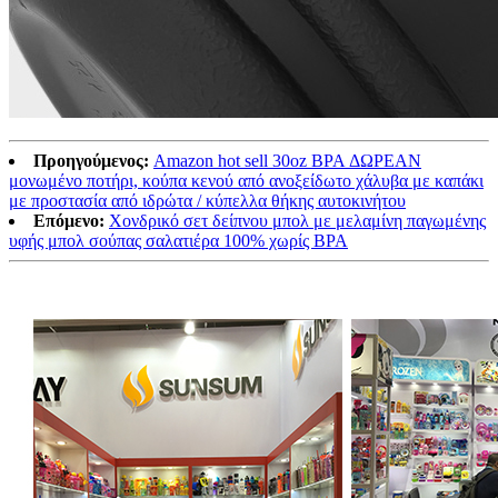
Προηγούμενος:
Amazon hot sell 30oz BPA ΔΩΡΕΑΝ
μονωμένο ποτήρι, κούπα κενού από ανοξείδωτο χάλυβα με καπάκι
με προστασία από ιδρώτα / κύπελλα θήκης αυτοκινήτου
Επόμενο:
Χονδρικό σετ δείπνου μπολ με μελαμίνη παγωμένης
υφής μπολ σούπας σαλατιέρα 100% χωρίς BPA